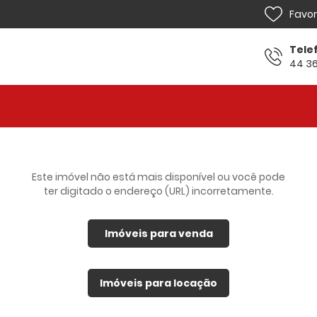
Favor
Tele
44 36
Home
Venda
Locação
Este imóvel não está mais disponível ou você pode
ter digitado o endereço (URL) incorretamente.
Lançamentos
Sobre
Imóveis para venda
Financiamento
Imóveis para locação
Contato