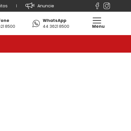
itos
Anuncie
fone
WhatsApp
21 8500
44 3621 8500
Menu