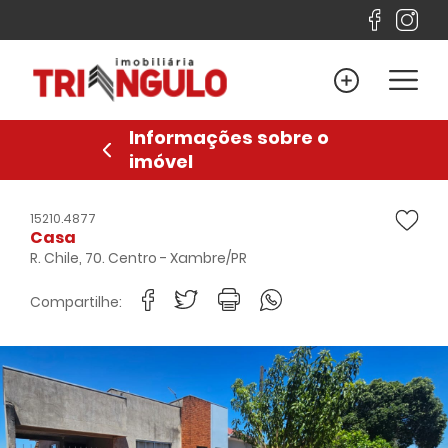
Home
Venda
Informações sobre o
Locação
imóvel
Lançamentos
Sobre
15210.4877
Casa
Financiamento
R. Chile, 70. Centro - Xambre/PR
Contato
Compartilhe:
Favoritos
Anuncie