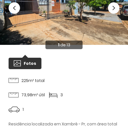
1
de 13
Fotos
225m² total
73,98m² útil
3
1
Residência localizada em Xambrê - Pr, com área total