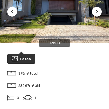
1
de 19
Fotos
375m² total
282,67m² útil
1
3