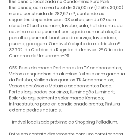
Residência localizada no Condomínio Euro Park
Residence, com área total de 375,00 m² (12,50 x 30,00)
e área construída de 282,67 m², contendo as
seguintes dependências: 03 suítes, sendo 02 com
closet e 01 suíte comum, lavabo, sala, hall de entrada,
cozinha e área gourmet conjugada com instalação
para ilha gourmet, banheiro de serviço, lavanderia,
piscina, garagem. O imóvel é objeto da matrícula n°
32.702, do Cartório de Registro de Imóveis 2° Ofício da
Comarca de Umuarama-PR.
OBS: Pisos da marca Portinari extra TK acabamentos;
Vidros e esquadrias de alumínio feitos e com garantia
da Pirituba; Vinílico dos quartos TK Acabamentos;
Vasos sanitários e Metais e acabamentos Deca;
Portas laqueadas cor cinza; Iluminação Luminart;
Boiler de aquecimento solar marca Komeco;
Infraestrutura para ar-condicionado pronta; Pintura
externa pedras naturais.
- Imóvel localizado próximo ao Shopping Palladium.
Entre em contato diretamente com um corretor para