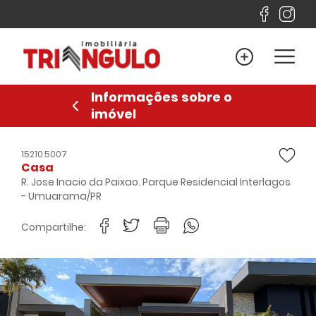
Home
Venda
Informações sobre o
Locação
imóvel
Lançamentos
Sobre
15210.5007
Casa
Financiamento
R. Jose Inacio da Paixao. Parque Residencial Interlagos
- Umuarama/PR
Contato
Compartilhe:
Favoritos
Anuncie